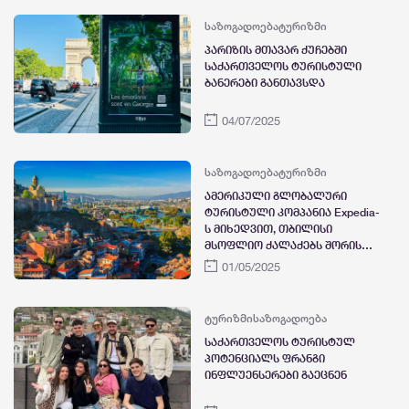
საზოგადოება
ტურიზმი
პარიზის მთავარ ქუჩებში
საქართველოს ტურისტული
ბანერები განთავსდა
04/07/2025
საზოგადოება
ტურიზმი
ამერიკული გლობალური
ტურისტული კომპანია Expedia-
ს მიხედვით, თბილისი
მსოფლიო ქალაქებს შორის
მესამე მოთხოვნადი
01/05/2025
მიმართულებაა 2025 წელს
ტურიზმი
საზოგადოება
საქართველოს ტურისტულ
პოტენციალს ფრანგი
ინფლუენსერები გაეცნენ