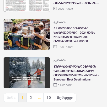
შესაძლებლობებით მდიდარ
გარემოს სთავაზობს - Capital
21/01/2025
Finance International
ტურიზმი
5.1 მილიონი ვიზიტორი
საქართველოში - 2024 წელს
ტურისტული ვიზიტების
ისტორიული მაქსიმუმი
დაფიქსირდა
15/01/2025
ტურიზმი
კურორტი გოდერძი ევროპის
საუკეთესო სათხილამურო
მიმართულებად დასახელდა -
European Best Destinations
14/01/2025
წინა
1
2
...
10
შემდეგი