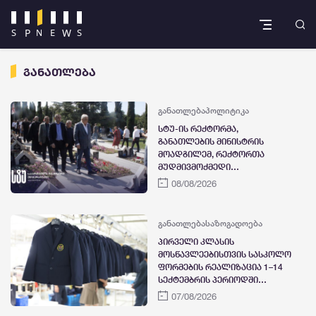
განათლება
განათლება
პოლიტიკა
სტუ-ის რექტორმა,
განათლების მინისტრის
მოადგილემ, რექტორთა
მუდმივმოქმედი
კონფერენციის წევრი
08/08/2026
უნივერსიტეტების რექტორებმა
და სტუდენტებმა აგვისტოს
ომის გმირებს პატივი მიაგეს
განათლება
საზოგადოება
პირველი კლასის
მოსწავლეებისთვის სასკოლო
ფორმების რეალიზაცია 1–14
სექტემბრის პერიოდში
განხორციელდება
07/08/2026