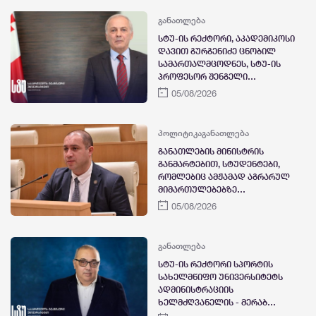
განათლება
სტუ-ის რექტორი, აკადემიკოსი
დავით გურგენიძე ცნობილ
სამართალმცოდნეს, სტუ-ის
პროფესორ შენგელი
ფიცხელაურს, იუბილესა და
05/08/2026
ძიუდოში პრესტიჟული
საერთაშორისო ჯილდოს
მინიჭებას ულოცავს
პოლიტიკა
განათლება
განათლების მინისტრის
განმარტებით, სტუდენტები,
რომლებიც ამჟამად აგრარულ
მიმართულებებზე
საქართველოს ტექნიკურ
05/08/2026
უნივერსიტეტში ირიცხებიან,
სწავლას იქვე დაასრულებენ
განათლება
სტუ-ის რექტორი სპორტის
სახელმწიფო უნივერსიტეტს
ადმინისტრაციის
ხელმძღვანელის - მერაბ
მეტრეველის გარდაცვალების