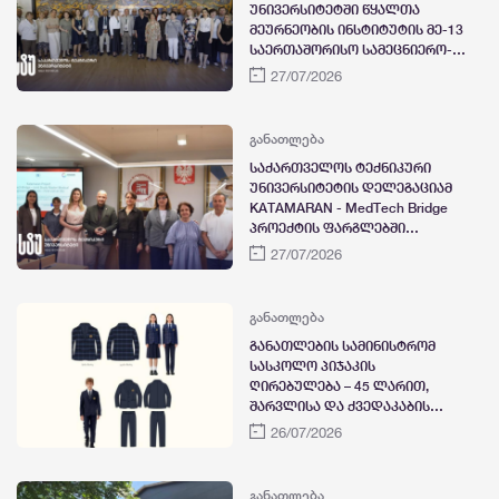
უნივერსიტეტში წყალთა
მეურნეობის ინსტიტუტის მე-13
საერთაშორისო სამეცნიერო-
ტექნიკური კონფერენცია
27/07/2026
გაიმართა
განათლება
საქართველოს ტექნიკური
უნივერსიტეტის დელეგაციამ
KATAMARAN - MedTech Bridge
პროექტის ფარგლებში
პოლონეთის იან დლუგოშის
27/07/2026
უნივერსიტეტში სამუშაო
ვიზიტი გამართა
განათლება
განათლების სამინისტრომ
სასკოლო პიჯაკის
ღირებულება – 45 ლარით,
შარვლისა და ქვედაკაბის
ღირებულება კი 25 ლარით
26/07/2026
განსაზღვრა
განათლება