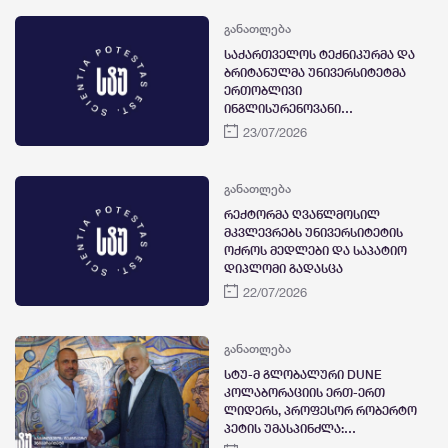
დაიწყო
განათლება
საქართველოს ტექნიკურმა და
ბრიტანულმა უნივერსიტეტმა
ერთობლივი
ინგლისურენოვანი
სამაგისტრო პროგრამის -
23/07/2026
„კიბერუსაფრთხოება“, შესახებ
საერთაშორისო
საინფორმაციო ვებინარი
განათლება
გამართეს
რექტორმა ღვაწლმოსილ
მკვლევრებს უნივერსიტეტის
ოქროს მედლები და საპატიო
დიპლომი გადასცა
22/07/2026
განათლება
სტუ-მ გლობალური DUNE
კოლაბორაციის ერთ-ერთ
ლიდერს, პროფესორ რობერტო
პეტის უმასპინძლა:
რექტორთან შეხვედრა,