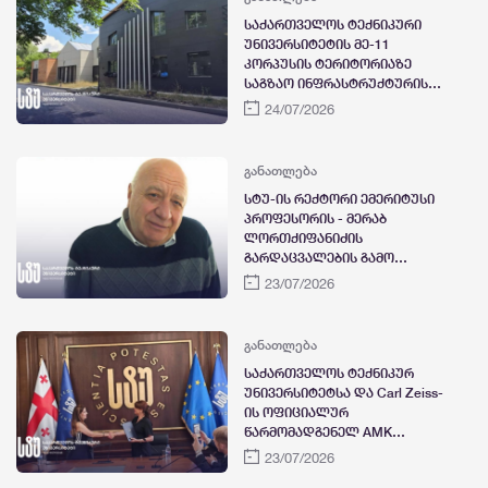
საქართველოს ტექნიკური
უნივერსიტეტის მე-11
კორპუსის ტერიტორიაზე
საგზაო ინფრასტრუქტურის
მოწყობის სამუშაოები
24/07/2026
დასრულდა
განათლება
სტუ-ის რექტორი ემერიტუსი
პროფესორის - მერაბ
ლორთქიფანიძის
გარდაცვალების გამო
სამძიმარს გამოთქვამს
23/07/2026
განათლება
საქართველოს ტექნიკურ
უნივერსიტეტსა და Carl Zeiss-
ის ოფიციალურ
წარმომადგენელ AMK
Management-ს შორის
23/07/2026
სტრატეგიული პარტნიორობა