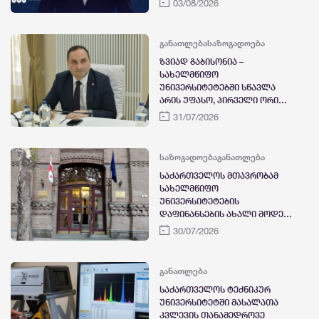
03/08/2026
გამო სამძიმარს უცხადებს
განათლება
საზოგადოება
ზვიად გაბისონია –
სახელმწიფო
უნივერსიტეტებში სწავლა
არის უფასო, პირველი ორი
სემესტრი საფასურს სრულად
31/07/2026
და უპირობოდ ფარავს
სახელმწიფო, 100%-იანი
დაფინანსების
საზოგადოება
განათლება
შესანარჩუნებლად,
საქართველოს მთავრობამ
სტუდენტმა უნდა დააგროვოს
სახელმწიფო
კრედიტების 80%-ზე მეტი
უნივერსიტეტების
დაფინანსების ახალი მოდელი
დაამტკიცა
30/07/2026
განათლება
საქართველოს ტექნიკურ
უნივერსიტეტში მასალათა
კვლევის თანამედროვე