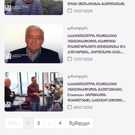
ღრმა მწუხარებას გამოთქვამს
13/07/2026
განათლება
საქართველოს ტექნიკური
უნივერსიტეტის რექტორი
ღვაწლმოსილი მეცნიერისა და
პედაგოგის, პროფესორ ვაჟა
გელეიშვილის
12/07/2026
გარდაცვალების გამო
მწუხარებას გამოთქვამს
განათლება
საქართველოს ტექნიკური
უნივერსიტეტის მკვლევრები,
Erasmus+ პროგრამის
ფარგლებში, სამუშაო ვიზიტით
ტვენტეს უნივერსიტეტში
08/07/2026
იმყოფებოდნენ
წინა
1
2
...
4
შემდეგი