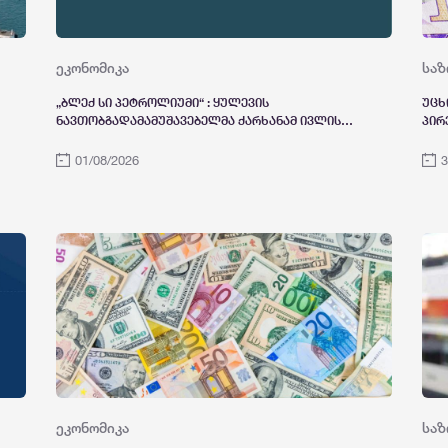
ეკონომიკა
საზ
„ბლექ სი პეტროლიუმი“ : ყულევის
უცხ
ნავთობგადამამუშავებელმა ქარხანამ ივლისის
პირ
თვეში მიიღო და გადაამუშავა ყაზახური
წარმოშობის ნედლი ნავთობი. ბლექ სი
01/08/2026
3
პეტროლიუმი განაგრძობს ნედლეულის
დივერსიფიკაციის გეგმის განხორციელებას,
თანამშრომლობს ევროკომისიასთან და
შესაბამის ინსტიტუტებთან
ეკონომიკა
საზ