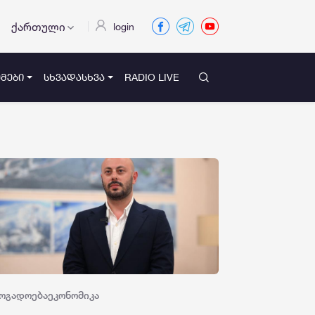
ქართული
login
ᲛᲔᲑᲘ
ᲡᲮᲕᲐᲓᲐᲡᲮᲕᲐ
RADIO LIVE
ოგადოება
ეკონომიკა