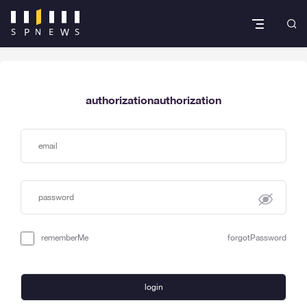
authorizationauthorization
rememberMe
forgotPassword
login