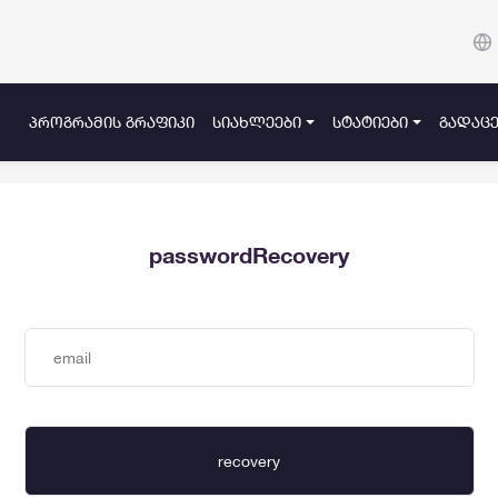
ᲞᲠᲝᲒᲠᲐᲛᲘᲡ ᲒᲠᲐᲤᲘᲙᲘ
ᲡᲘᲐᲮᲚᲔᲔᲑᲘ
ᲡᲢᲐᲢᲘᲔᲑᲘ
ᲒᲐᲓᲐᲪᲔ
passwordRecovery
recovery