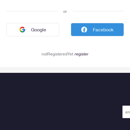
or
Google
Facebook
notRegisteredYet
register