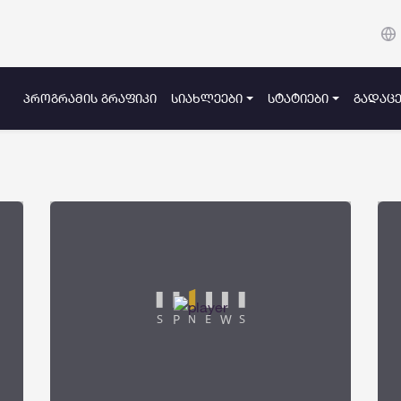
ᲞᲠᲝᲒᲠᲐᲛᲘᲡ ᲒᲠᲐᲤᲘᲙᲘ
ᲡᲘᲐᲮᲚᲔᲔᲑᲘ
ᲡᲢᲐᲢᲘᲔᲑᲘ
ᲒᲐᲓᲐᲪᲔ