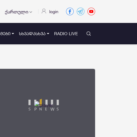
ქართული
login
ᲛᲔᲑᲘ
ᲡᲮᲕᲐᲓᲐᲡᲮᲕᲐ
RADIO LIVE