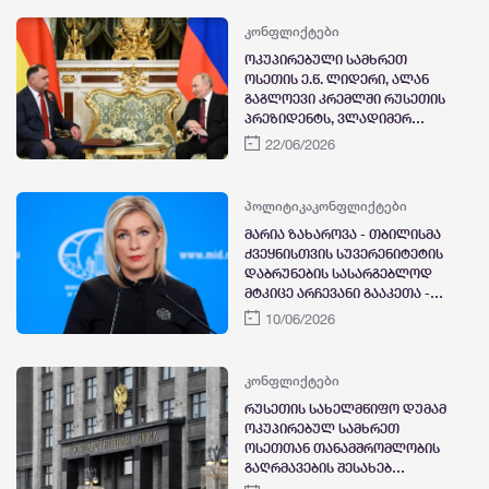
ცენტრალური ხელისუფლების
კონტროლირებად
კონფლიქტები
ტერიტორიაზე იმყოფება
ოკუპირებული სამხრეთ
ოსეთის ე.წ. ლიდერი, ალან
გაგლოევი კრემლში რუსეთის
პრეზიდენტს, ვლადიმერ
პუტინს შეხვდა
22/06/2026
პოლიტიკა
კონფლიქტები
მარია ზახაროვა - თბილისმა
ქვეყნისთვის სუვერენიტეტის
დაბრუნების სასარგებლოდ
მტკიცე არჩევანი გააკეთა -
მზად ვართ, რუსეთ-
10/06/2026
საქართველოს კავშირები
გავაღრმავოთ, ამას სუფთა
გულით ვაკეთებთ
კონფლიქტები
რუსეთის სახელმწიფო დუმამ
ოკუპირებულ სამხრეთ
ოსეთთან თანამშრომლობის
გაღრმავების შესახებ
შეთანხმების რატიფიცირება