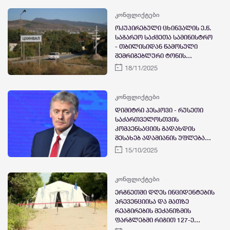
კონფლიქტები
ოკუპირებული ცხინვალის ე.წ.
საგარეო საქმეთა სამინისტრო
- თბილისიდან წამოსული
შემრიგებლური ტონის
მიუხედავად, კვლავ
18/11/2025
აღვნიშნავთ დესტრუქციული
ტერმინოლოგიის გამოყენებას
- მოვუწოდებთ
კონფლიქტები
ხელისუფლებას,
დიმიტრი პესკოვი - რუსეთი
რეალისტურად აღიქვას
საქართველოსთვის
შექმნილი რეალობა
კომპენსაციის გადახდის
შესახებ ადამიანის უფლებათა
ევროპული სასამართლოს
15/10/2025
გადაწყვეტილებას არ
შეასრულებს
კონფლიქტები
ერგნეთში დღეს ინციდენტების
პრევენციისა და მათზე
რეაგირების მექანიზმის
ფარგლებში რიგით 127-ე
შეხვედრა გაიმართება