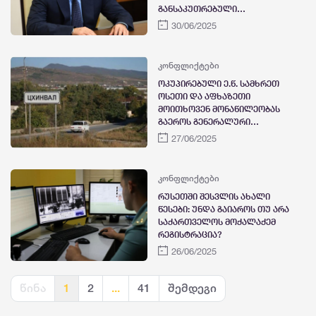
განსაკუთრებული
დამოკიდებულება გვაქვს -
30/06/2025
პუტინი
კონფლიქტები
ოკუპირებული ე.წ. სამხრეთ
ოსეთი და აფხაზეთი
მოითხოვენ მონაწილეობას
გაეროს გენერალური
ასამბლეის სხდომებში,
27/06/2025
ქართველ ლტოლვილებთან
დაკავშირებით
კონფლიქტები
რუსეთში შესვლის ახალი
წესები: უნდა გაიაროს თუ არა
საქართველოს მოქალაქემ
რეგისტრაცია?
26/06/2025
წინა
1
2
...
41
შემდეგი