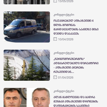
13/05/2026
მოახდინა
კონფლიქტები
ოკუპირებულ აფხაზეთში 4
წლის გოგონას
გარდაცვალების საქმეზე მისი
დეიდა დააკავეს
10/04/2026
კონფლიქტები
„ჩერნომორენერგოს“
აღმასრულებელი დირექტორი
- აფხაზეთი აჩერებს
რუსეთიდან
ელექტროენერგიის მიღებას
01/04/2026
და სრულად გადადის
„ენგურჰესის“ გამომუშავებაზე
- წყალსაცავში წყლის დონის
კონფლიქტები
მომატება აფხაზეთის
ალან გაგლოევმა და ბადრა
საჭიროებებს სრულად ფარავს
გუნბამ აფხაზეთში დრონების
დაფიქსირების საკითხი