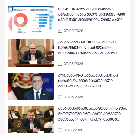
ზატულინს, მიგრანიანს
SOCIS-ის კვლევის თანახმად,
უკრაინელების 50.5% მიიჩნევს, რომ
ქვეყანაში კორუფციის დონე ძალიან
მაღალია, ხოლო 56.9%
07/08/2026
პასუხისმგებლობას უკრაინის
პრეზიდენტს აკისრებს - არჩევნების
შემთხვევაში კი, ზელენსკი მეორე
კახა ლაბუჩიძე: ისნის რაიონში,
ტურში ყველა მთავარ
მეტრომშენის დასახლებაში,
კონკურენტთან მარცხდება
მთისძირის ქუჩაზე, მასშტაბური
სარეაბილიტაციო სამუშაოები
07/08/2026
ჩატარდება
ალექსანდრე ტაბატაძე: გიორგი
ბარამიძის მიერ გაკეთებული
განცხადება, რომელიც
საქართველოს ტერიტორიული
07/08/2026
მთლიანობისათვის წარმოებული
ომის დროს ტყვეების მიმართ
დამოკიდებულებას ეხებოდა, არის
ბექა მიქაუტაძე: საქართველო ხდება
უკიდურესად უპასუხისმგებლო და
მსოფლიოში ერთ-ერთი პირველი
აზიანებს საქართველოს ეროვნულ
ქვეყანა, რომელიც მედიკამენტ
ინტერესებს
ჯივინოსტატს შეიძენს და
07/08/2026
სახელმწიფო პროგრამაში