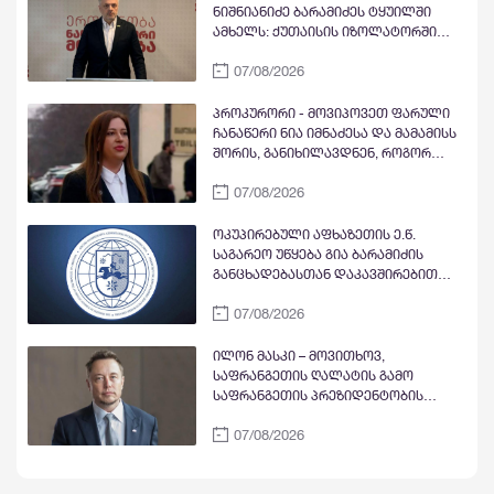
ნიშნიანიძე ბარამიძეს ტყუილში
ამხელს: ქუთაისის იზოლატორში
გვყავდა მოწინააღმდეგის 23 ტყვე
07/08/2026
მეომარი, იმავე დღეს გავფრინდი
გუდაუთაში, აეროდრომზე მოვიდნენ
არძინბა, ოზგანი და ბესლან
პროკურორი - მოვიპოვეთ ფარული
კობახია, მოიყვანეს ჩვენი ბიჭები და
ჩანაწერი ნია იმნაძესა და მამამისს
მოხდა გაცვლა ყველა ყველაზე. რა
შორის, განიხილავდნენ, როგორ
ბარამიძე, რის ბარამიძე - იქ
ჩაიდინა გაბაშვილმა დანაშაული -
ბარამიძე არც ყოფილა და არც
07/08/2026
ნიას მამა ამბობს, რომ არასწორად
არავის უნახავს
მოიქცა, თუმცა მამას ეუბნება, რომ
სხვანაირად ვერ მოიქცეოდა,
ოკუპირებული აფხაზეთის ე.წ.
თანამედროვე ეპოქაში სხვანაირად
საგარეო უწყება გია ბარამიძის
ხდება
განცხადებასთან დაკავშირებით
გამოძიების დაწყებაზე
07/08/2026
„განცხადებას“ ავრცელებს
ილონ მასკი – მოვითხოვ,
საფრანგეთის ღალატის გამო
საფრანგეთის პრეზიდენტობის
კანდიდატი და პარტია „მწვანეების“
07/08/2026
ლიდერი მარინ ტონდელიე
პოლიტიკიდან ჩამოაშორონ