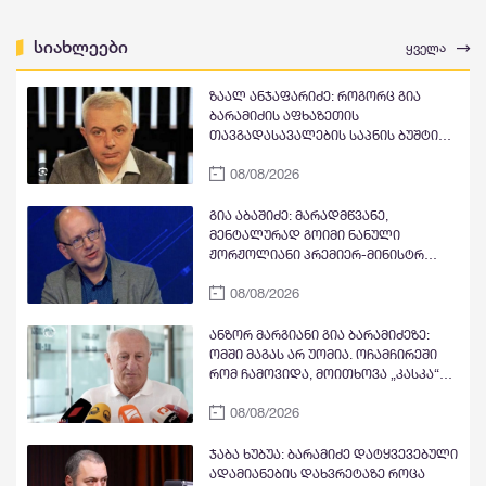
სიახლეები
ყველა
ზაალ ანჯაფარიძე: როგორც გია
ბარამიძის აფხაზეთის
თავგადასავალების საპნის ბუშტი
და მითი გასკდა, ზუსტად ასე გასკდა
08/08/2026
მიშა მშვილდაძის ვითომ რუსეთთან
მებრძოლის მითი, ისევე როგორც
ცოტა ხანში ვიხილავთ სხვა ვითომ
გია აბაშიძე: მარადმწვანე,
"ანტირუსების" მითების და ბუშტების
მენტალურად გოიმი ნანული
გასკდომის სერიას
ჟორჟოლიანი პრემიერ-მინისტრ
კობახიძის გასამართლებას ითხოვს;
08/08/2026
შხამიან არსებას ჰგონია, რომ
ოდესმე მისი ექს-მეუღლის,
ნაცჯალათ ერეკლე კოდუას ხანა
ანზორ მარგიანი გია ბარამიძეზე:
დადგება საქართველოში
ომში მაგას არ უომია. ოჩამჩირეში
რომ ჩამოვიდა, მოითხოვა „კასკა“
და „კასკა“ ჰქონდა „კლიჩკა“.
08/08/2026
დადიოდა, სურათებს იღებდა და
გამორბოდა თბილისში. იცრუა და
ტყუილი თქვა, რომ ქართველები
ჯაბა ხუბუა: ბარამიძე დატყვევებული
ტყვეებს ხვრეტდნენო
ადამიანების დახვრეტაზე როცა