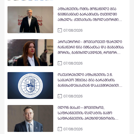
დროებით შეიზღუდება
აფხაზეთის ომის მონაწილე გია
ნიშნიანიძე ბარამიძეს ტყუილში
ამხელს: ქუთაისის იზოლატორში
გვყავდა მოწინააღმდეგის 23 ტყვე
07/08/2026
მეომარი, იმავე დღეს გავფრინდი
გუდაუთაში, აეროდრომზე მოვიდნენ
არძინბა, ოზგანი და ბესლან
პროკურორი - მოვიპოვეთ ფარული
კობახია, მოიყვანეს ჩვენი ბიჭები და
ჩანაწერი ნია იმნაძესა და მამამისს
მოხდა გაცვლა ყველა ყველაზე. რა
შორის, განიხილავდნენ, როგორ
ბარამიძე, რის ბარამიძე - იქ
ჩაიდინა გაბაშვილმა დანაშაული -
ბარამიძე არც ყოფილა და არც
07/08/2026
ნიას მამა ამბობს, რომ არასწორად
არავის უნახავს
მოიქცა, თუმცა მამას ეუბნება, რომ
სხვანაირად ვერ მოიქცეოდა,
ოკუპირებული აფხაზეთის ე.წ.
თანამედროვე ეპოქაში სხვანაირად
საგარეო უწყება გია ბარამიძის
ხდება
განცხადებასთან დაკავშირებით
გამოძიების დაწყებაზე
07/08/2026
„განცხადებას“ ავრცელებს
ილონ მასკი – მოვითხოვ,
საფრანგეთის ღალატის გამო
საფრანგეთის პრეზიდენტობის
კანდიდატი და პარტია „მწვანეების“
07/08/2026
ლიდერი მარინ ტონდელიე