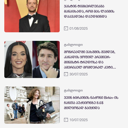
მიესაჯა, ცესკომ უარი თქვა
ჯასტინ ტიმბერლეიკმა
„პობედას“ ბლოკის
განაცხადა, რომ მას ლაიმის
რეგისტრაციაზე
დაავადება დაუდგინდა
01/08/2025
ტაბლოიდი
მონრეალში ვახშმის შემდეგ,
კანადის ყოფილ პრემიერ-
მინისტრ ტრუდოსა და
ამერიკელ მომღერალ კეტი
პერის რომანის შესახებ
30/07/2025
ჭორები გავრცელდა
ტაბლოიდი
ჯეინ ბირკინის ნაქონი Birkin-ის
ჩანთა აუქციონზე 8.6$
მილიონად გაიყიდა
10/07/2025