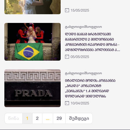
15/05/2025
ტაბლოიდი
მსოფლიო
ლედი გაგამ ბრაზილიაში
გამართული 2 მილიონიანი
კონცერტით რეკორდი მოხნა -
ადგილობრივმა პოლიციამ კი
მის კონცერტზე დაგეგმილი
05/05/2025
აფეთქება აღკვეთა
ტაბლოიდი
მსოფლიო
იტალიური მოდის კომპანია
„პრადა“ კონკურენტ
„ვერსაჩეს“ 1.4 მილიარდ
დოლარად ყიდულობს
10/04/2025
წინა
1
2
...
29
შემდეგი