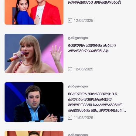
როდრიგესზე ქორწინდება💍
12/08/2025
ტაბლოიდი
ტეილორ სვიფტმა ახალი
ალბომი დააანონსა🎤
12/08/2025
ტაბლოიდი
ნიკოლოზ მეტრეველი: ე.წ.
ძალიან დემოკრატიულ
მოლდოვაში საპარლამენტო
არჩევნების წინ, პოლიტიკური
დაძაბულობა იზრდება,
11/08/2025
გაგაუზიის ავტონომიის
ხელმძღვანელს 7 წლით
თავისუფლების აღკვეთა
ტაბლოიდი