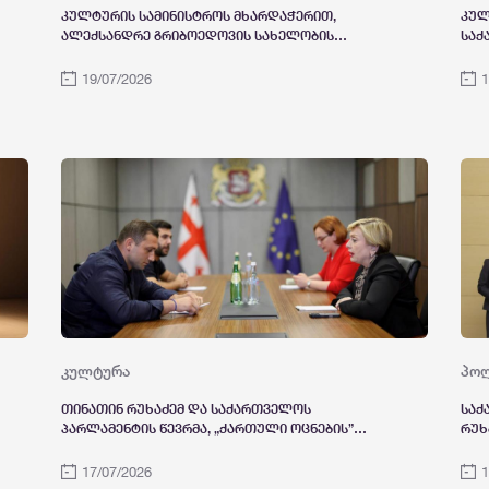
კულტურის სამინისტროს მხარდაჭერით,
კულ
ალექსანდრე გრიბოედოვის სახელობის
საქ
სახელმწიფო თეატრში სპექტაკლ “ხანუმას”
„ქა
პრემიერა გაიმართა
ორგ
19/07/2026
1
ლიპ
კულ
კულტურა
პო
თინათინ რუხაძემ და საქართველოს
საქ
პარლამენტის წევრმა, „ქართული ოცნების”
რუხ
ახალგაზრდული ორგანიზაციის
კაბ
თავმჯდომარემ, ვარლამ ლიპარტელიანმა
სეი
17/07/2026
1
ახალგაზრდა თაობის კულტურულ პროექტებში
თან