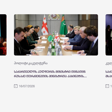
აქტიური ჩართვის საკითხებზე სამუშაო
მოა
შეხვედრა გამართეს
პოლიტიკა
კულტურა
კუ
საქართველოს კულტურის მინისტრი თინათინ
საქ
რუხაძე თურქმენეთის მინისტრთა კაბინეტის
მხა
თავმჯდომარის მოადგილეს, ბაჰარ სეიდოვას
ლორ
შეხვდა
მუნ
16/07/2026
1
სპე
ჩვე