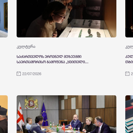
კულტურა
კუ
საქართველოს ეროვნულ მუზეუმში
კულ
საერთაშორისო გამოფენა „ყვითელი
თბი
მდინარიდან კავკასიამდე: ჩინეთის შანსის
თეა
პროვინციის ბრინჯაოს საგანძური“ გაიხსნა
სახ
22/07/2026
2
წლი
ფარ
იყო