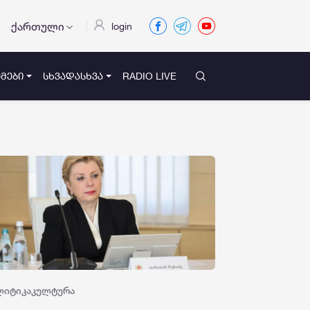
ქართული
login
ᲛᲔᲑᲘ
ᲡᲮᲕᲐᲓᲐᲡᲮᲕᲐ
RADIO LIVE
ლიტიკა
კულტურა