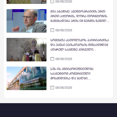
06/08/2026
გვექნება თუ არა ახალი
კონსტიტუცია, ამას სომხეთის
მოსახლეობა გადაწყვეტს
გია აბაშიძე: აგენტოკრატიის ერთ-
ერთი აქტორის, ლორა თორნტონის
განცხადება არის იმ გეგმის ნაწილი,
როცა უსამშობლოებმა უნდა
06/08/2026
დააზიანონ საქართველოს იმიჯი,
დააბულინგონ ტურისტები; ამ
მრავალწახნაგოვან საბოტაჟს
სომეხთა კათოლიკოს პატრიარქისა
იძიებს სუს-ი
და ექვსი ეპისკოპოსის წინააღმდეგ
აღძრულ საქმეზე პირველი
სასამართლო სხდომა 7 აგვისტოს
06/08/2026
გაიმართება, რომელსაც თავად
პატრიარქი გარეგინ მეორე და
ეპისკოპოსები დაესწრებიან
სუს-ის ანტიკორუფციულმა
სააგენტომ კომერციული
მოსყიდვისა და ყალბი
ოფიციალური დოკუმენტის
06/08/2026
დამზადების ფაქტზე საქართველოს
სამი მოქალაქე დააკავა