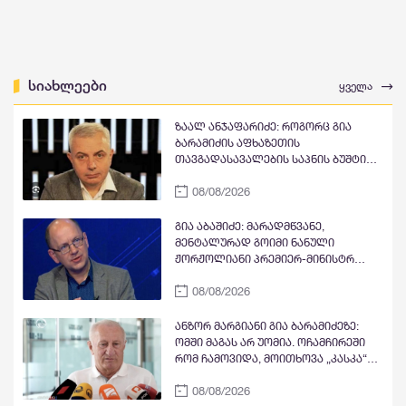
სიახლეები
ყველა
ზაალ ანჯაფარიძე: როგორც გია
ბარამიძის აფხაზეთის
თავგადასავალების საპნის ბუშტი
და მითი გასკდა, ზუსტად ასე გასკდა
08/08/2026
მიშა მშვილდაძის ვითომ რუსეთთან
მებრძოლის მითი, ისევე როგორც
ცოტა ხანში ვიხილავთ სხვა ვითომ
გია აბაშიძე: მარადმწვანე,
"ანტირუსების" მითების და ბუშტების
მენტალურად გოიმი ნანული
გასკდომის სერიას
ჟორჟოლიანი პრემიერ-მინისტრ
კობახიძის გასამართლებას ითხოვს;
08/08/2026
შხამიან არსებას ჰგონია, რომ
ოდესმე მისი ექს-მეუღლის,
ნაცჯალათ ერეკლე კოდუას ხანა
ანზორ მარგიანი გია ბარამიძეზე:
დადგება საქართველოში
ომში მაგას არ უომია. ოჩამჩირეში
რომ ჩამოვიდა, მოითხოვა „კასკა“
და „კასკა“ ჰქონდა „კლიჩკა“.
08/08/2026
დადიოდა, სურათებს იღებდა და