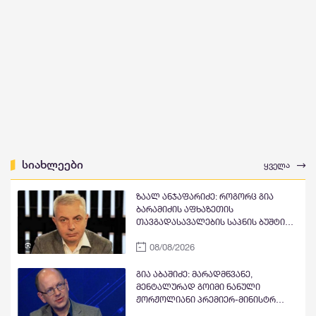
სიახლეები
ყველა
ზაალ ანჯაფარიძე: როგორც გია
ბარამიძის აფხაზეთის
თავგადასავალების საპნის ბუშტი
და მითი გასკდა, ზუსტად ასე გასკდა
08/08/2026
მიშა მშვილდაძის ვითომ რუსეთთან
მებრძოლის მითი, ისევე როგორც
ცოტა ხანში ვიხილავთ სხვა ვითომ
გია აბაშიძე: მარადმწვანე,
"ანტირუსების" მითების და ბუშტების
მენტალურად გოიმი ნანული
გასკდომის სერიას
ჟორჟოლიანი პრემიერ-მინისტრ
კობახიძის გასამართლებას ითხოვს;