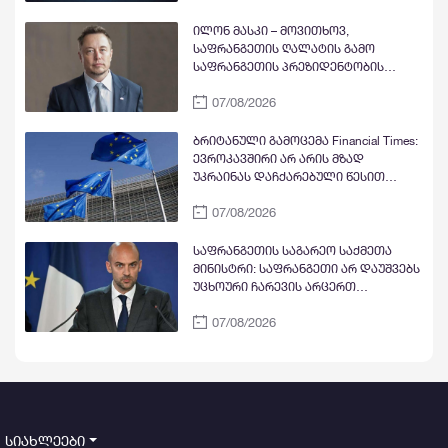
ილონ მასკი – მოვითხოვ,
საფრანგეთის ღალატის გამო
საფრანგეთის პრეზიდენტობის
კანდიდატი და პარტია „მწვანეების“
07/08/2026
ლიდერი მარინ ტონდელიე
პოლიტიკიდან ჩამოაშორონ
ბრიტანული გამოცემა Financial Times:
ევროკავშირი არ არის მზად
უკრაინას დაჩქარებული წესით
წევრობა მიანიჭოს - სრულფასოვანი
07/08/2026
წევრობის გზაზე უდიდეს
დაბრკოლებად კვლავ რჩება
ქვეყანაში კორუფციის მაღალი დონე
საფრანგეთის საგარეო საქმეთა
მინისტრი: საფრანგეთი არ დაუშვებს
უცხოური ჩარევის არცერთ
მცდელობას საკუთარ
07/08/2026
დემოკრატიულ დებატებში, მით
უმეტეს, საარჩევნო პროცესებში - ეს
ყოველივე ფრანგი ხალხის
ექსკლუზიური და ხელშეუხებელი
უფლებაა
სიახლეები