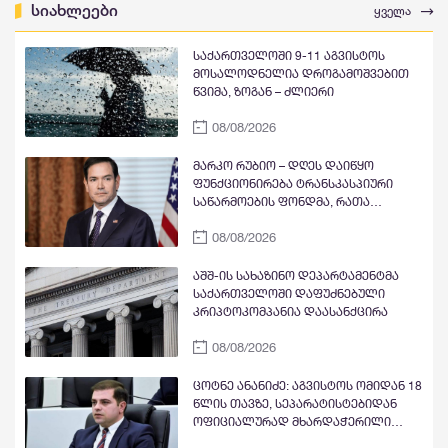
სიახლეები
ყველა
საქართველოში 9-11 აგვისტოს
მოსალოდნელია დროგამოშვებით
წვიმა, ზოგან – ძლიერი
08/08/2026
მარკო რუბიო – დღეს დაიწყო
ფუნქციონირება ტრანსკასპიური
საწარმოების ფონდმა, რათა
წაახალისოს კერძო სექტორის
08/08/2026
ინვესტიციები სამხრეთ კავკასიასა
და ცენტრალურ აზიაში შუა
დერეფნის გასწვრივ
აშშ-ის სახაზინო დეპარტამენტმა
საქართველოში დაფუძნებული
კრიპტოკომპანია დაასანქცირა
08/08/2026
ცოტნე ანანიძე: აგვისტოს ომიდან 18
წლის თავზე, სეპარატისტებიდან
ოფიციალურად მხარდაჭერილი
ოპოზიცია გვყავს