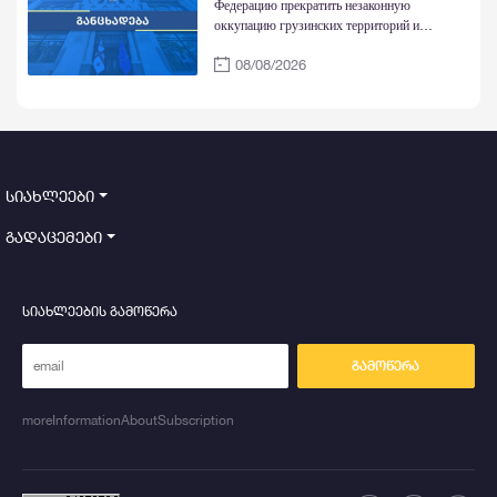
Федерацию прекратить незаконную
оккупацию грузинских территорий и
действия, направленные на их фактическую
08/08/2026
аннексию
სიახლეები
გადაცემები
სიახლეების გამოწერა
გამოწერა
moreInformationAboutSubscription