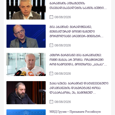
ბარამიძის აფხაზეთის
თავგადასავალების საპნის ბუშტი
და მითი გასკდა, ზუსტად ასე გასკდა
08/08/2026
მიშა მშვილდაძის ვითომ რუსეთთან
მებრძოლის მითი, ისევე როგორც
ცოტა ხანში ვიხილავთ სხვა ვითომ
გია აბაშიძე: მარადმწვანე,
"ანტირუსების" მითების და ბუშტების
მენტალურად გოიმი ნანული
გასკდომის სერიას
ჟორჟოლიანი პრემიერ-მინისტრ
კობახიძის გასამართლებას ითხოვს;
08/08/2026
შხამიან არსებას ჰგონია, რომ
ოდესმე მისი ექს-მეუღლის,
ნაცჯალათ ერეკლე კოდუას ხანა
ანზორ მარგიანი გია ბარამიძეზე:
დადგება საქართველოში
ომში მაგას არ უომია. ოჩამჩირეში
რომ ჩამოვიდა, მოითხოვა „კასკა“
და „კასკა“ ჰქონდა „კლიჩკა“.
08/08/2026
დადიოდა, სურათებს იღებდა და
გამორბოდა თბილისში. იცრუა და
ტყუილი თქვა, რომ ქართველები
ჯაბა ხუბუა: ბარამიძე დატყვევებული
ტყვეებს ხვრეტდნენო
ადამიანების დახვრეტაზე როცა
ლაპარაკობს, ეს, გამიზნულ
მავნებლობასთან ერთად, მისი
08/08/2026
ქვეცნობიერის ამოძახილია -
საკუთარი ხელწერის სხვისთვის
მიკუთვნების აქტი
МИД Грузии – Призываем Российскую