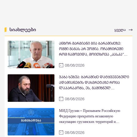
სიახლეები
ყველა
ანზორ მარგიანი გია ბარამიძეზე:
ომში მაგას არ უომია. ოჩამჩირეში
რომ ჩამოვიდა, მოითხოვა „კასკა“
და „კასკა“ ჰქონდა „კლიჩკა“.
08/08/2026
დადიოდა, სურათებს იღებდა და
გამორბოდა თბილისში. იცრუა და
ტყუილი თქვა, რომ ქართველები
ჯაბა ხუბუა: ბარამიძე დატყვევებული
ტყვეებს ხვრეტდნენო
ადამიანების დახვრეტაზე როცა
ლაპარაკობს, ეს, გამიზნულ
მავნებლობასთან ერთად, მისი
08/08/2026
ქვეცნობიერის ამოძახილია -
საკუთარი ხელწერის სხვისთვის
მიკუთვნების აქტი
МИД Грузии – Призываем Российскую
Федерацию прекратить незаконную
оккупацию грузинских территорий и
действия, направленные на их фактическую
08/08/2026
аннексию