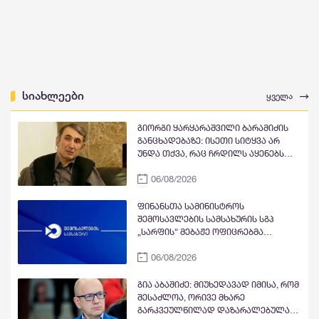
სიახლეები
ყველა
გიორგი ყარყარაშვილი ბარამიძის
განცხადებაზე: ისეთი სიტყვა არ
უნდა თქვა, რაც ჩრდილს აყენებს
აფხაზეთის ომში დაღუპულ
06/08/2026
მებრძოლებს და ქართველ ხალხს
მკვლელებად წარმოაჩენს, შენი
სიტყვები აფხაზური და რუსული
ფინანსთა სამინისტროს
სააგენტოების მიერ არის წაღებული
შემოსავლების სამსახურის სგპ
და ყველა ქართველს მკვლელს
„სარფის“ მებაჟე ოფიცრებმა
უწოდებენ
სანქცირებული საქონლის
06/08/2026
გადაზიდვის ფაქტი გამოავლინეს
გია აბაშიძე: მიუხედავად იმისა, რომ
შესაძლოა, ორივე მხარე
გარკვეულწილად დაზარალებულად