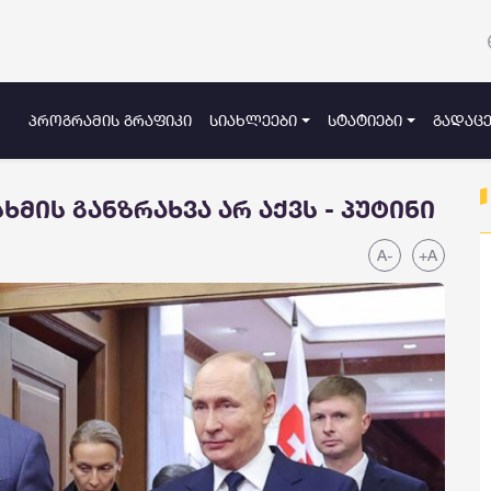
ᲞᲠᲝᲒᲠᲐᲛᲘᲡ ᲒᲠᲐᲤᲘᲙᲘ
ᲡᲘᲐᲮᲚᲔᲔᲑᲘ
ᲡᲢᲐᲢᲘᲔᲑᲘ
ᲒᲐᲓᲐᲪᲔ
მის განზრახვა არ აქვს - პუტინი
A-
+A