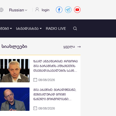
Russian
login
ᲛᲔᲑᲘ
ᲡᲮᲕᲐᲓᲐᲡᲮᲕᲐ
RADIO LIVE
სიახლეები
ყველა
ზაალ ანჯაფარიძე: როგორც
გია ბარამიძის აფხაზეთის
თავგადასავალების საპნის
ბუშტი და მითი გასკდა,
08/08/2026
ზუსტად ასე გასკდა მიშა
მშვილდაძის ვითომ
რუსეთთან მებრძოლის
გია აბაშიძე: მარადმწვანე,
მითი, ისევე როგორც ცოტა
მენტალურად გოიმი
ხანში ვიხილავთ სხვა
ნანული ჟორჟოლიანი
ვითომ "ანტირუსების"
პრემიერ-მინისტრ
მითების და ბუშტების
08/08/2026
კობახიძის
გასკდომის სერიას
გასამართლებას ითხოვს;