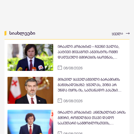
სიახლეები
ყველა
ირაკლი კობახიძე – ჩვენი ვალია,
პატივი მივაგოთ აგვისტოს ომში
დაღუპული გმირების ხსოვნას,
ყველაფერი გავაკეთოთ
08/08/2026
მშვიდობიანი გზით საქართველოს
ტერიტორიული მთლიანობის
აღსადგენად
მიხეილ ყაველაშვილი ბარამიძის
განცხადებაზე: ყველას, ვინც არ
უნდა იყოს ის, სათანადო პასუხი
გაეცემა მათი ქმედებებისა და
08/08/2026
გამონათქვამების გამო
ირაკლი კობახიძე: ანწუხელიძე არის
გმირი, რომელმაც თავი დადო
საკუთარი სამშობლოსთვის,
მოგვიანებით გამოვიდა სააკაშვილი
08/08/2026
და თავის თავზე დაიბრალა