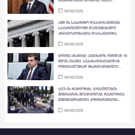
საწარმოების ფონდმა, რათა
წაახალისოს კერძო სექტორის
08/08/2026
ინვესტიციები სამხრეთ კავკასიასა
და ცენტრალურ აზიაში შუა
დერეფნის გასწვრივ
აშშ-ის სახაზინო დეპარტამენტმა
საქართველოში დაფუძნებული
კრიპტოკომპანია დაასანქცირა
08/08/2026
ცოტნე ანანიძე: აგვისტოს ომიდან 18
წლის თავზე, სეპარატისტებიდან
ოფიციალურად მხარდაჭერილი
ოპოზიცია გვყავს
08/08/2026
სტუ-ის რექტორმა, განათლების
მინისტრის მოადგილემ, რექტორთა
მუდმივმოქმედი კონფერენციის
წევრი უნივერსიტეტების
08/08/2026
რექტორებმა და სტუდენტებმა
აგვისტოს ომის გმირებს პატივი
მიაგეს