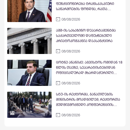
ფუნქციონირება ტრანსკასპიური
საწარმოების ფონდმა, რათა
წაახალისოს კერძო სექტორის
08/08/2026
ინვესტიციები სამხრეთ კავკასიასა
და ცენტრალურ აზიაში შუა
დერეფნის გასწვრივ
აშშ-ის სახაზინო დეპარტამენტმა
საქართველოში დაფუძნებული
კრიპტოკომპანია დაასანქცირა
08/08/2026
ცოტნე ანანიძე: აგვისტოს ომიდან 18
წლის თავზე, სეპარატისტებიდან
ოფიციალურად მხარდაჭერილი
ოპოზიცია გვყავს
08/08/2026
სტუ-ის რექტორმა, განათლების
მინისტრის მოადგილემ, რექტორთა
მუდმივმოქმედი კონფერენციის
წევრი უნივერსიტეტების
08/08/2026
რექტორებმა და სტუდენტებმა
აგვისტოს ომის გმირებს პატივი
მიაგეს