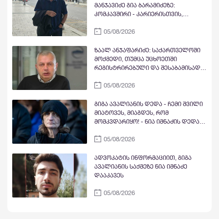
აღავლინა
მანჯავიძე გია ბარამიძეზე:
კომკავშირი - კარიერისთვის,
ეროვნული მოძრაობა -
05/08/2026
კარიერისთვის, აფხაზეთის ომი და
ვეტერანის სტატუსი - კარიერისთვის,
პოლიციის აკადემიის დიპლომი -
ზაალ ანჯაფარიძე: საქართველოში
კარიერისთვის. დანაშაულებრივი
მოქმედი, თუმცა უცხოეთში
ტყუილი, ტყვეთა დახვრეტის
რეგისტრირებული და შესაბამისად
თაობაზე რისთვის დასჭირდა, ესეც
იქ მათი უცხოური პატრონაჟის ქვეშ
კარიერისთვის?
05/08/2026
მყოფი მედია უკვე წლებია ეწევა
საქართველოს გაშავების კამპანიას
- ვეტყოდი სუს-ს, რომ ადრე იყო
გიგა ავალიანის დედა - ჩემი შვილი
საჭირო მათი გამოვლენა და ამაზე
მიატოვეს, მიაგდეს, რომ
რეაგირება
მომკვდარიყო! - ნია იმნაძის დედას
რეანიმაციაში ზეწარგადაფარებული
05/08/2026
შვილი არ უნახავს - ჩემი აზრით,
ანასტასია ბერუაშვილსაც დაიჭერენ
ადვოკატის ინფორმაციით, გიგა
ავალიანის საქმეზე ნია იმნაძე
დააკავეს
05/08/2026