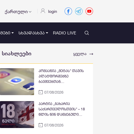
ქართული
login
ᲛᲔᲑᲘ
ᲡᲮᲕᲐᲓᲐᲡᲮᲕᲐ
RADIO LIVE
სიახლეები
ყველა
კომპანია „მეტას“ თავის
პლატფორმებზე
ბავშვებთან
დაკავშირებული
07/08/2026
საფრთხეების შესახებ
საზოგადოების
არასაკმარისად
პარტია „გახარია
გაფრთხილების გამო
საქართველოსთვის“ – 18
დამატებით 567 მილიონი
წლის წინ დაწყებული
დოლარის გადახდა
აგრესია დღესაც
დაეკისრა
07/08/2026
გრძელდება,
საქართველოს