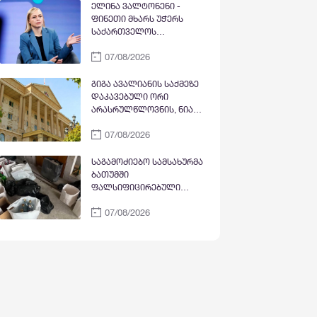
ტერიტორიები
ელინა ვალტონენი -
ოკუპირებულია, მოსკოვმა
ფინეთი მხარს უჭერს
ცხინვალის რეგიონის დე-
საქართველოს
ფაქტო ანექსიის პროცესი
სუვერენიტეტსა და
დააჩქარა
07/08/2026
ტერიტორიულ
მთლიანობას - რუსეთს
ვალდებულებების
გიგა ავალიანის საქმეზე
შესრულებისკენ
დაკავებული ორი
მოვუწოდებთ
არასრულწლოვნის, ნია
იმნაძისა და ანასტასია
07/08/2026
ბერუაშვილის საქმეზე
სასამართლო დღეს
იმსჯელებს - პროკურატურა
საგამოძიებო სამსახურმა
პატიმრობის გამოყენებას
ბათუმში
მოითხოვს
ფალსიფიცირებული
ალკოჰოლური
07/08/2026
სასმელებისა და ყალბი
აქციზური მარკების
დამზადება-გასაღების
ფაქტზე სამი პირი დააკავა