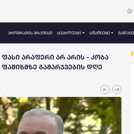
ᲞᲠᲝᲒᲠᲐᲛᲘᲡ ᲒᲠᲐᲤᲘᲙᲘ
ᲡᲘᲐᲮᲚᲔᲔᲑᲘ
ᲡᲢᲐᲢᲘᲔᲑᲘ
ᲒᲐᲓᲐᲪᲔ
ფასი არაფერი არ არის - კობა
 ფაშიზმზე გამარჯვების დღე
A-
+A
ა