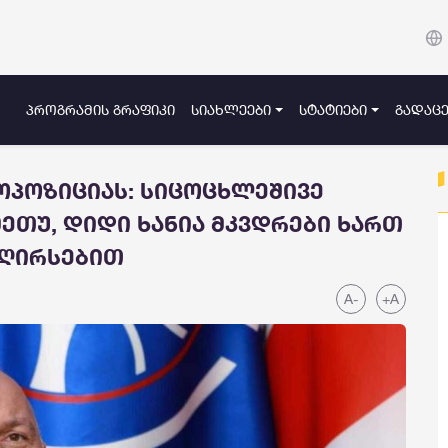
ᲞᲠᲝᲒᲠᲐᲛᲘᲡ ᲒᲠᲐᲤᲘᲙᲘ
ᲡᲘᲐᲮᲚᲔᲔᲑᲘ
ᲡᲢᲐᲢᲘᲔᲑᲘ
ᲒᲐᲓᲐᲪᲔ
პოზიციას: სიცოცხლეშივე
ეთუ, დიდი ხანია მკვდრები ხართ
ეღირსებით
A-
+A