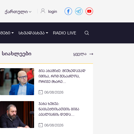
ქართული
login
ᲛᲔᲑᲘ
ᲡᲮᲕᲐᲓᲐᲡᲮᲕᲐ
RADIO LIVE
სიახლეები
ყველა
გია აბაშიძე: მიუხედავად
იმისა, რომ შესაძლოა,
ორივე მხარე
გარკვეულწილად
06/08/2026
დაზარალებულად
მივიჩნიოთ, კონფლიქტის
პროვოცირებაში მთავარი
ჯაბა ხუბუა:
პასუხისმგებლობა,
ნაცსექტისათვის გიგა
როგორც ჩანს, ნია იმნაძეს
ავალიანის დედა
ეკისრება. ამ ფონზე,
საინტერესო იყო როგორც
ოჯახის წევრების მიერ
06/08/2026
პოტენციური პოლიტიკური
პროტესტის უკიდურესი
ინსტრუმენტი, რომელიც