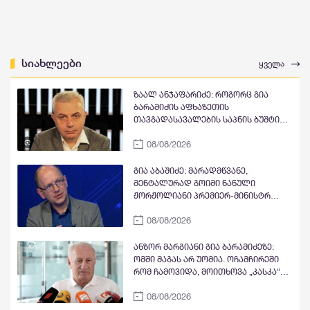
სიახლეები
ყველა
ზაალ ანჯაფარიძე: როგორც გია
ბარამიძის აფხაზეთის
თავგადასავალების საპნის ბუშტი
და მითი გასკდა, ზუსტად ასე გასკდა
08/08/2026
მიშა მშვილდაძის ვითომ რუსეთთან
მებრძოლის მითი, ისევე როგორც
ცოტა ხანში ვიხილავთ სხვა ვითომ
გია აბაშიძე: მარადმწვანე,
"ანტირუსების" მითების და ბუშტების
მენტალურად გოიმი ნანული
გასკდომის სერიას
ჟორჟოლიანი პრემიერ-მინისტრ
კობახიძის გასამართლებას ითხოვს;
08/08/2026
შხამიან არსებას ჰგონია, რომ
ოდესმე მისი ექს-მეუღლის,
ნაცჯალათ ერეკლე კოდუას ხანა
ანზორ მარგიანი გია ბარამიძეზე:
დადგება საქართველოში
ომში მაგას არ უომია. ოჩამჩირეში
რომ ჩამოვიდა, მოითხოვა „კასკა“
და „კასკა“ ჰქონდა „კლიჩკა“.
08/08/2026
დადიოდა, სურათებს იღებდა და
გამორბოდა თბილისში. იცრუა და