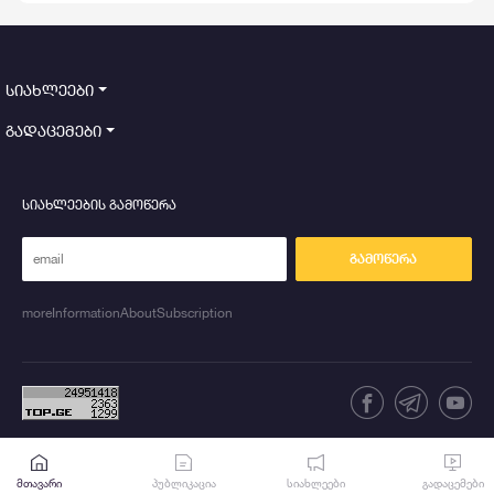
პროვოკაციას
სიახლეები
გადაცემები
სიახლეების გამოწერა
გამოწერა
moreInformationAboutSubscription
მთავარი
პუბლიკაცია
სიახლეები
გადაცემები