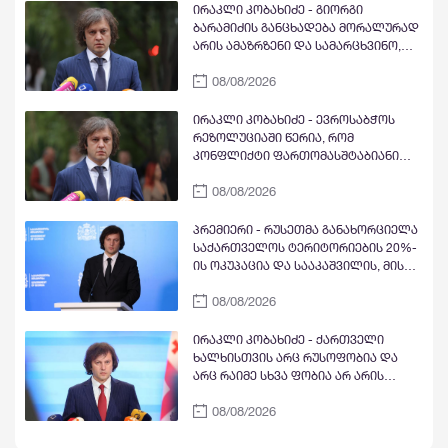
ჯარისკაცს ადამიანის უფლებები არ
ირაკლი კობახიძე - გიორგი
დაურღვევია, ეს აჩვენებს, თუ
ბარამიძის განცხადება მორალურად
როგორია ჩვენი ხელისუფლების
არის ამაზრზენი და სამარცხვინო,
დამოკიდებულება საკუთარი
სამართლებრივ მხარეს რაც შეეხება,
ქვეყნის ეროვნული ინტერესების
08/08/2026
ამას შესაბამისი უწყებები
მიმართ
დაადგენენ
ირაკლი კობახიძე - ევროსაბჭოს
რეზოლუციაში წერია, რომ
კონფლიქტი ფართომასშტაბიანი
საომარი მოქმედებების ფაზაში
08/08/2026
გადავიდა სააკაშვილის რეჟიმის
მიერ ცხინვალის დაბომბვის შემდეგ,
ფართომასშტაბიანი საომარი
პრემიერი - რუსეთმა განახორციელა
მოქმედებები ნიშნავს ომს,
საქართველოს ტერიტორიების 20%-
კონფლიქტი ომში გადაიზარდა
ის ოკუპაცია და სააკაშვილის, მისი
ნიშნავს იმას, რომ სააკაშვილის
რეჟიმის და „ნაცმოძრაობის“
რეჟიმმა დაიწყო ომი, რასაც
08/08/2026
ღალატი ვერანაირად ვერ
სამარცხვინოდ ხელი მოაწერეს
გადაფარავს ამ დანაშაულს, ეს იყო
დანაშაული ჩვენი სახელმწიფოს,
ირაკლი კობახიძე - ქართველი
ქვეყნის წინაშე, ჩვენი ხალხის, ჩვენი
ხალხისთვის არც რუსოფობია და
ჯარისკაცების წინაშე
არც რაიმე სხვა ფობია არ არის
დამახასიათებელი და როდესაც
08/08/2026
ხელოვნურად ცდილობ, გააღვივო
რუსოფობია ქვეყანაში, ეს ნიშნავს
იმას, რომ საკუთარ ქვეყანას უწყობ