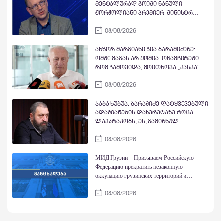
"ანტირუსების" მითების და ბუშტების
მენტალურად გოიმი ნანული
გასკდომის სერიას
ჟორჟოლიანი პრემიერ-მინისტრ
კობახიძის გასამართლებას ითხოვს;
08/08/2026
შხამიან არსებას ჰგონია, რომ
ოდესმე მისი ექს-მეუღლის,
ნაცჯალათ ერეკლე კოდუას ხანა
ანზორ მარგიანი გია ბარამიძეზე:
დადგება საქართველოში
ომში მაგას არ უომია. ოჩამჩირეში
რომ ჩამოვიდა, მოითხოვა „კასკა“
და „კასკა“ ჰქონდა „კლიჩკა“.
08/08/2026
დადიოდა, სურათებს იღებდა და
გამორბოდა თბილისში. იცრუა და
ტყუილი თქვა, რომ ქართველები
ჯაბა ხუბუა: ბარამიძე დატყვევებული
ტყვეებს ხვრეტდნენო
ადამიანების დახვრეტაზე როცა
ლაპარაკობს, ეს, გამიზნულ
მავნებლობასთან ერთად, მისი
08/08/2026
ქვეცნობიერის ამოძახილია -
საკუთარი ხელწერის სხვისთვის
მიკუთვნების აქტი
МИД Грузии – Призываем Российскую
Федерацию прекратить незаконную
оккупацию грузинских территорий и
действия, направленные на их фактическую
08/08/2026
аннексию