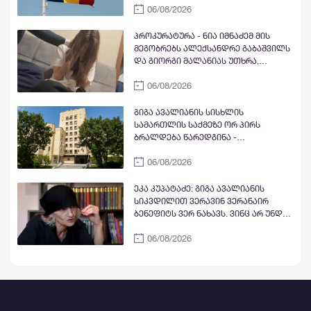
დაუფასა გამოძიების შედეგები,
06/08/2026
გამოსვლასთან დაკავშირებით -
პირველი შესაძლებლობისთანავე
მტკიცედ ვადასტურებთ ურყევ
ჩასცეს გულში შხამიანი ისარი
მხარდაჭერას საქართველოს
პროკურატურა - ნია იმნაძემ მის
ნანული ჟორჟოლიანის ხელით
სუვერენიტეტისა და ტერიტორიული
მეგობრებს ალექსანდრე გაბაშვილს
მთლიანობის მიმართ
და გიორგი მალანიას უთხრა,
თითქოსდა მისი მასწავლებელი,
06/08/2026
გიგა ავალიანი ზედმეტ ყურადღებას
იჩენდა მის მიმართ, რითაც
ალექსანდრე გაბაშვილი წააქეზა,
გიგა ავალიანის სისხლის
თანამზრახველებთან ერთად თავს
სამართლის საქმეზე ორ პირს
დასხმოდა გიგა ავალიანს
ბრალდება წარედგინა -
პროკურატურა
06/08/2026
ეკა კუპატაძე: გიგა ავალიანის
სიკვდილით ვერავინ ვერანაირ
ბენეფიტს ვერ ნახავს. ვინც არ უნდა
იყოს ის
06/08/2026