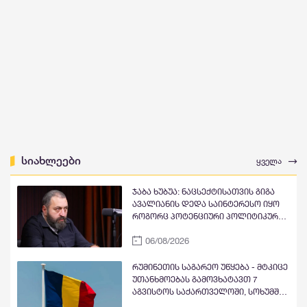
სიახლეები
ყველა
ჯაბა ხუბუა: ნაცსექტისათვის გიგა
ავალიანის დედა საინტერესო იყო
როგორც პოტენციური პოლიტიკური
ინსტრუმენტი, რომელიც
06/08/2026
შეიძლებოდა, თავიანთი
მიზნებისათვის გამოეყენებინათ,
მაგრამ რაკი ეკა კუპატაძემ თავისი
რუმინეთის საგარეო უწყება - მტკიცე
ტრაგედია პოლიტიკური
უთანხმოებას გამოვხატავთ 7
სპეკულაციის საგნად არ აქცია და
აგვისტოს საქართველოში, სოხუმში
სახელმწიფოსაც ობიექტურად
ჯგუფ Morandi-ის დაგეგმილ