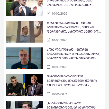
კირცხალიამ ილაპარაკა, სხვა
არაფერია, თუ არა რუსეთთან
ურთიერთობის განახლების
10/08/2026
დაანონსება - ჯერ კულტურული
ღონისძიებებით დაიწყება, მერე
მოჰყვება სპორტი, ბოლოს იქნება
მიხეილ სააკაშვილი – წლები
დიპლომატიური ურთიერთობების
წავლენ და წამოვლენ, ქვიშები
აღდგენა
დარჩებიანო, საბოლოო ჯამში, იდეა
ყოველთვის ამარცხებს ფულით
10/08/2026
შეიარაღებულ ბოროტებას, ოღონდ
ეს სამართლიანად ძალიან
გვეჩქარება
კობა ლიკლიკაძე – გიორგი
ბარამიძეს უნდა ეყოს გამბედაობა,
სწრაფად მოიხადოს ბოდიში და
შეცვალოს ის, რაც ასე მკაფიოდ და
10/08/2026
ერთმნიშვნელოვნად განაცხადა
უკრაინაში ჩატარებული
გამოკითხვის მიხედვით, ნდობის
რეიტინგში ვალერი ზალუჟნი,
მიხაილო ფედოროვი და კირილ
10/08/2026
ბუდანოვი ლიდერობენ,
ვოლოდიმირ ზელენკი მეოთხე
ადგილზეა
„სააკაშვილი მკაცრად
გავაფრთხილეთ, არ აჰყოლოდა