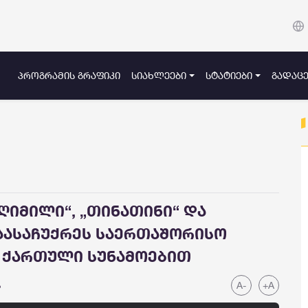
ᲞᲠᲝᲒᲠᲐᲛᲘᲡ ᲒᲠᲐᲤᲘᲙᲘ
ᲡᲘᲐᲮᲚᲔᲔᲑᲘ
ᲡᲢᲐᲢᲘᲔᲑᲘ
ᲒᲐᲓᲐᲪᲔ
 ღიმილი“, „თინათინი“ და
აასაჩუქრეს საერთაშორისო
 ქართული სუნამოებით
A-
+A
ა