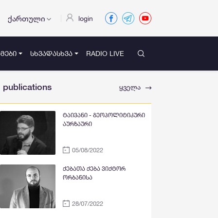
ქართული
login
ᲛᲔᲑᲘ
ᲡᲮᲕᲐᲓᲐᲡᲮᲕᲐ
RADIO LIVE
publications
ყველა
ტაივანი - გეოპოლიტიკური
აურზაური
05/08/2022
ქებათა ქება ვიქტორ
ორბანისა
28/07/2022