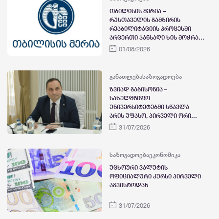
თბილისის მერია –
რუსთაველის გამზირის
რეაბილიტაციის პროცესში
არცერთი ჯანსაღი ხის მოჭრა
არ იგეგმება, ერთადერთი ხე,
01/08/2026
რომელიც მოიჭრა, იყო
ფუღუროიანი და არსებობდა
მისი წაქცევის რისკი
განათლება
საზოგადოება
ზვიად გაბისონია –
სახელმწიფო
უნივერსიტეტებში სწავლა
არის უფასო, პირველი ორი
სემესტრი საფასურს სრულად
31/07/2026
და უპირობოდ ფარავს
სახელმწიფო, 100%-იანი
დაფინანსების
საზოგადოება
ეკონომიკა
შესანარჩუნებლად,
უცხოური ვალუტის
სტუდენტმა უნდა დააგროვოს
ოფიციალური კურსი პირველი
კრედიტების 80%-ზე მეტი
აგვისტოდან
31/07/2026