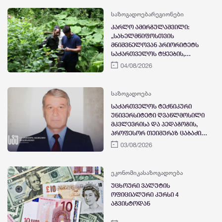
წვიმა და ელჭექი
საზოგადოება
რეგიონები
კარლო ამირგულაშვილი:
„სახელმწიფოსთვის
მნიშვნელოვან პრიორიტეტს
საქართველოს ტყეების,
განსაკუთრებით კი
04/08/2026
დეგრადირებული ტყეების
აღდგენა წარმოადგენს“
საზოგადოება
საქართველოს ტექნიკური
უნივერსიტეტი ღვაწლმოსილი
მკვლევრისა და პედაგოგის,
პროფესორ თეიმურაზ ცაბაძის
გარდაცვალების გამო
03/08/2026
მწუხარებას გამოთქვამს
ეკონომიკა
საზოგადოება
უცხოური ვალუტის
ოფიციალური კურსი 4
აგვისტოდან