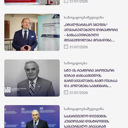
31/07/2026
შეიზღუდება
საზოგადოება
მედიცინა
„იტალფარმაკო ჯგუფის“
აღმასრულებელი დირექტორი
– განსაკუთრებული
შთაბეჭდილება მოახდინა
საქართველოს ჯანდაცვის
31/07/2026
სამინისტროს მტკიცე
სურვილმა, რომ ქვეყნის
პაციენტებისთვის
საზოგადოება
„ჯივინოსტატი“
სტუ-ის რექტორი პროფესორ
ხელმისაწვდომი გახდეს
გურამ ქაშაკაშვილის
გარდაცვალების გამო ოჯახსა
და კოლეგებს სამძიმარს
უცხადებს
31/07/2026
საზოგადოება
მედიცინა
საქართველო დიუშენის
კუნთოვანი დისტროფიის
სამკურნალო პრეპარატ