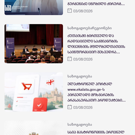
გურგენიძე ცნობილი ქირურგ-
ონკოლოგისა და მეცნიერის,
03/08/2026
პროფესორ რემა ღვამიჩავას
გარდაცვალების გამო
მწუხარებას გამოთქვამს
საზოგადოება
რეგიონები
ქუთაისში ბირთვული და
რადიაციული საქმიანობის
ლიცენზიის მფლობელთათვის
საინფორმაციო შეხვედრა
გაიმართა.
03/08/2026
საზოგადოება
ელექტრონულ პორტალ
www.ekalata.gov.ge-ს
პირველადი მოხმარების
არასასურსათო პროდუქტები
დაემატა
03/08/2026
საზოგადოება
სსიპ გასტრონომიის ეროვნულ