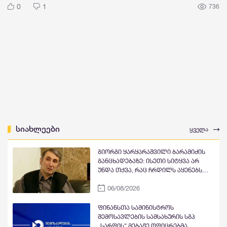
0
1
736
სიახლეები
ყველა
გიორგი ყარყარაშვილი ბარამიძის
განცხადებაზე: ისეთი სიტყვა არ
უნდა თქვა, რაც ჩრდილს აყენებს
აფხაზეთის ომში დაღუპულ
06/08/2026
მებრძოლებს და ქართველ ხალხს
მკვლელებად წარმოაჩენს, შენი
სიტყვები აფხაზური და რუსული
ფინანსთა სამინისტროს
სააგენტოების მიერ არის წაღებული
შემოსავლების სამსახურის სგპ
და ყველა ქართველს მკვლელს
„სარფის“ მებაჟე ოფიცრებმა