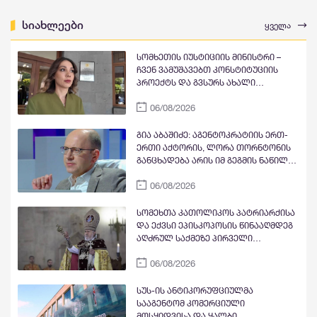
სიახლეები
ყველა
სომხეთის იუსტიციის მინისტრი –
ჩვენ ვამუშავებთ კონსტიტუციის
პროექტს და გვსურს ახალი
კონსტიტუციის მიღება, მაგრამ
06/08/2026
გვექნება თუ არა ახალი
კონსტიტუცია, ამას სომხეთის
მოსახლეობა გადაწყვეტს
გია აბაშიძე: აგენტოკრატიის ერთ-
ერთი აქტორის, ლორა თორნტონის
განცხადება არის იმ გეგმის ნაწილი,
როცა უსამშობლოებმა უნდა
06/08/2026
დააზიანონ საქართველოს იმიჯი,
დააბულინგონ ტურისტები; ამ
მრავალწახნაგოვან საბოტაჟს
სომეხთა კათოლიკოს პატრიარქისა
იძიებს სუს-ი
და ექვსი ეპისკოპოსის წინააღმდეგ
აღძრულ საქმეზე პირველი
სასამართლო სხდომა 7 აგვისტოს
06/08/2026
გაიმართება, რომელსაც თავად
პატრიარქი გარეგინ მეორე და
ეპისკოპოსები დაესწრებიან
სუს-ის ანტიკორუფციულმა
სააგენტომ კომერციული
მოსყიდვისა და ყალბი