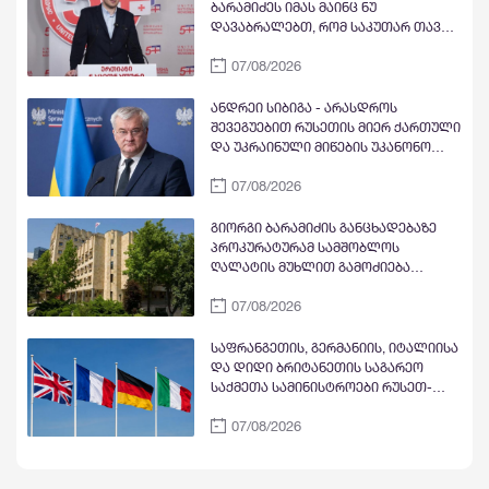
ბარამიძეს იმას მაინც ნუ
დავაბრალებთ, რომ საკუთარ თავს
ან ვინმეს აბრალებს სამხედრო
07/08/2026
დანაშაულს, საერთოდ არ
საუბრობდა იმაზე, რომ რაიმე ტიპის
დანაშაულს სჩადიოდა ქართული
ანდრეი სიბიგა - არასდროს
მხარე
შევეგუებით რუსეთის მიერ ქართული
და უკრაინული მიწების უკანონო
ოკუპაციას და არც „რუსულ
07/08/2026
სამყაროს“
გიორგი ბარამიძის განცხადებაზე
პროკურატურამ სამშობლოს
ღალატის მუხლით გამოძიება
დაიწყო
07/08/2026
საფრანგეთის, გერმანიის, იტალიისა
და დიდი ბრიტანეთის საგარეო
საქმეთა სამინისტროები რუსეთ-
საქართველოს ომთან
07/08/2026
დაკავშირებით ერთობლივ
განცხადებას ავრცელებენ