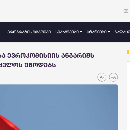
ᲞᲠᲝᲒᲠᲐᲛᲘᲡ ᲒᲠᲐᲤᲘᲙᲘ
ᲡᲘᲐᲮᲚᲔᲔᲑᲘ
ᲡᲢᲐᲢᲘᲔᲑᲘ
ᲒᲐᲓᲐᲪᲔ
ა ევროკომისიის ანგარიშს
უძვლოს უწოდებს
A-
+A