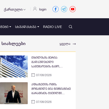
ქართული
login
ᲛᲔᲑᲘ
ᲡᲮᲕᲐᲓᲐᲡᲮᲕᲐ
RADIO LIVE
სიახლეები
ყველა
თბილისის მერია:
გადაუდებელი
სამუშაოების გამო,
პეკინისა და ვაჟა-
07/08/2026
ფშაველას გამზირების
გადაკვეთიდან ჟვანიას
მოედნის მიმართულებით
აფხაზეთის ომის
მოძრაობა დროებით
მონაწილე გია ნიშნიანიძე
შეიზღუდება
ბარამიძეს ტყუილში
ამხელს: ქუთაისის
07/08/2026
იზოლატორში გვყავდა
მოწინააღმდეგის 23 ტყვე