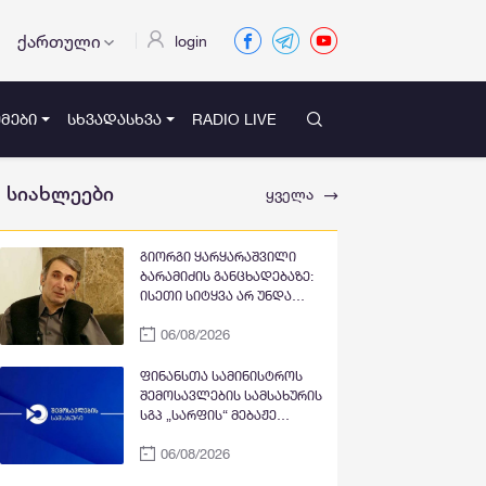
ქართული
login
ᲛᲔᲑᲘ
ᲡᲮᲕᲐᲓᲐᲡᲮᲕᲐ
RADIO LIVE
სიახლეები
ყველა
გიორგი ყარყარაშვილი
ბარამიძის განცხადებაზე:
ისეთი სიტყვა არ უნდა
თქვა, რაც ჩრდილს აყენებს
06/08/2026
აფხაზეთის ომში დაღუპულ
მებრძოლებს და ქართველ
ხალხს მკვლელებად
ფინანსთა სამინისტროს
წარმოაჩენს, შენი სიტყვები
შემოსავლების სამსახურის
აფხაზური და რუსული
სგპ „სარფის“ მებაჟე
სააგენტოების მიერ არის
ოფიცრებმა სანქცირებული
წაღებული და ყველა
06/08/2026
საქონლის გადაზიდვის
ქართველს მკვლელს
ფაქტი გამოავლინეს