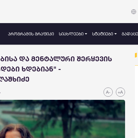
ᲞᲠᲝᲒᲠᲐᲛᲘᲡ ᲒᲠᲐᲤᲘᲙᲘ
ᲡᲘᲐᲮᲚᲔᲔᲑᲘ
ᲡᲢᲐᲢᲘᲔᲑᲘ
ᲒᲐᲓᲐᲪᲔ
ბისა და მენტალური შერყევის
დები ხდებიან" -
ლაშხიძე
A-
+A
ა