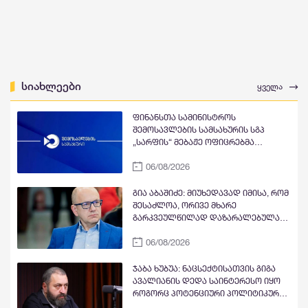
სიახლეები
ყველა
ფინანსთა სამინისტროს
შემოსავლების სამსახურის სგპ
„სარფის“ მებაჟე ოფიცრებმა
სანქცირებული საქონლის
06/08/2026
გადაზიდვის ფაქტი გამოავლინეს
გია აბაშიძე: მიუხედავად იმისა, რომ
შესაძლოა, ორივე მხარე
გარკვეულწილად დაზარალებულად
მივიჩნიოთ, კონფლიქტის
06/08/2026
პროვოცირებაში მთავარი
პასუხისმგებლობა, როგორც ჩანს,
ნია იმნაძეს ეკისრება. ამ ფონზე,
ჯაბა ხუბუა: ნაცსექტისათვის გიგა
ოჯახის წევრების მიერ პროტესტის
ავალიანის დედა საინტერესო იყო
უკიდურესი ფორმების გამოხატვა
როგორც პოტენციური პოლიტიკური
ლოგიკურ დასაბუთებას სრულად
ინსტრუმენტი, რომელიც