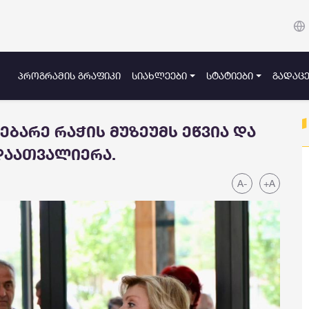
ᲞᲠᲝᲒᲠᲐᲛᲘᲡ ᲒᲠᲐᲤᲘᲙᲘ
ᲡᲘᲐᲮᲚᲔᲔᲑᲘ
ᲡᲢᲐᲢᲘᲔᲑᲘ
ᲒᲐᲓᲐᲪᲔ
ებარე რაჭის მუზეუმს ეწვია და
დაათვალიერა.
A-
+A