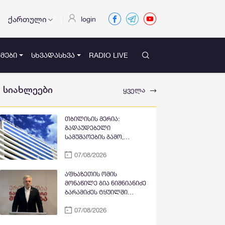
ქართული
login
ᲛᲔᲑᲘ
ᲡᲮᲕᲐᲓᲐᲡᲮᲕᲐ
RADIO LIVE
სიახლეები
ყველა
თბილისის მერია:
გადაუდებელი
სამუშაოების გამო,
პეკინისა და ვაჟა-
07/08/2026
ფშაველას გამზირების
გადაკვეთიდან ჟვანიას
მოედნის მიმართულებით
აფხაზეთის ომის
მოძრაობა დროებით
მონაწილე გია ნიშნიანიძე
შეიზღუდება
ბარამიძეს ტყუილში
ამხელს: ქუთაისის
07/08/2026
იზოლატორში გვყავდა
მოწინააღმდეგის 23 ტყვე