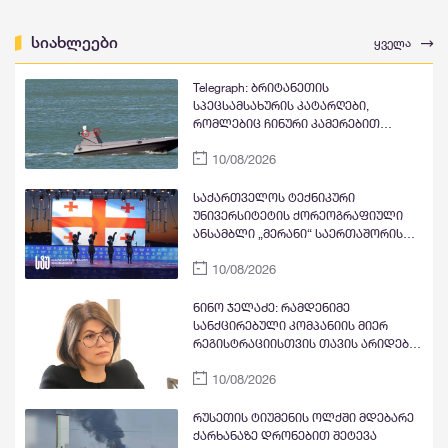
სიახლეები
ყველა
Telegraph: ბრიტანეთის
სპეცსამსახურის კატარღები,
რომლებიც ჩინური კამერებით
აღჭურვილი აღმოჩნდა, მონაცემებს
10/08/2026
ჩინეთს ფარულად გადასცემდა
საქართველოს ტექნიკური
უნივერსიტეტის ქორეოგრაფიული
ანსამბლი „მერანი“ საერთაშორისო
ფესტივალებიდან გრან-პრითა და
10/08/2026
სპეციალური პრიზით დაბრუნდა
ნინო ჯელაძე: რამდენიმე
სანქცირებული კომპანიის მიერ
რეგისტრაციისთვის თავის არიდება,
კიდევ ერთხელ ადასტურებს იმას,
10/08/2026
რომ ეროვნული ბანკის
მარეგულირებელი ჩარჩო და
ბაზარზე დაშვების მოთხოვნები
რუსეთის ტიუმენის ოლქში მდებარე
მკაცრია
ქარხანაზე დრონებით შეტევა