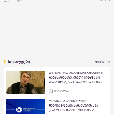
სიახლეები
ყველა
გიორგი ყარყარაშვილი ბარამიძის
განცხადებაზე: ისეთი სიტყვა არ
უნდა თქვა, რაც ჩრდილს აყენებს
აფხაზეთის ომში დაღუპულ
06/08/2026
მებრძოლებს და ქართველ ხალხს
მკვლელებად წარმოაჩენს, შენი
სიტყვები აფხაზური და რუსული
ფინანსთა სამინისტროს
სააგენტოების მიერ არის წაღებული
შემოსავლების სამსახურის სგპ
და ყველა ქართველს მკვლელს
„სარფის“ მებაჟე ოფიცრებმა