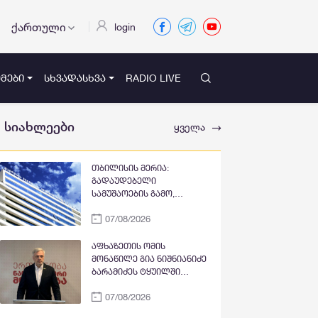
ქართული
login
ᲛᲔᲑᲘ
ᲡᲮᲕᲐᲓᲐᲡᲮᲕᲐ
RADIO LIVE
სიახლეები
ყველა
თბილისის მერია:
გადაუდებელი
სამუშაოების გამო,
პეკინისა და ვაჟა-
07/08/2026
ფშაველას გამზირების
გადაკვეთიდან ჟვანიას
მოედნის მიმართულებით
აფხაზეთის ომის
მოძრაობა დროებით
მონაწილე გია ნიშნიანიძე
შეიზღუდება
ბარამიძეს ტყუილში
ამხელს: ქუთაისის
07/08/2026
იზოლატორში გვყავდა
მოწინააღმდეგის 23 ტყვე