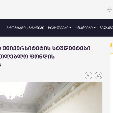
ᲞᲠᲝᲒᲠᲐᲛᲘᲡ ᲒᲠᲐᲤᲘᲙᲘ
ᲡᲘᲐᲮᲚᲔᲔᲑᲘ
ᲡᲢᲐᲢᲘᲔᲑᲘ
ᲒᲐᲓᲐᲪᲔ
 უნივერსიტეტის სტუდენტები
ნათლებლო ფონდის
ნ
A-
+A