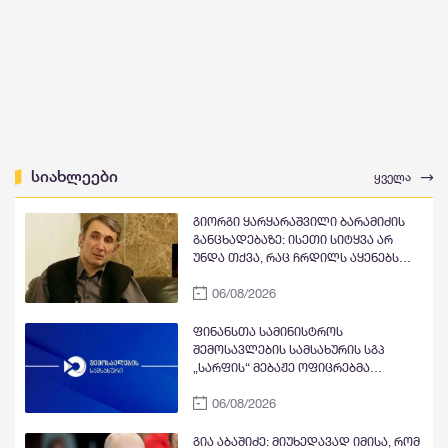
სიახლეები
ყველა
გიორგი ყარყარაშვილი ბარამიძის
განცხადებაზე: ისეთი სიტყვა არ
უნდა თქვა, რაც ჩრდილს აყენებს
აფხაზეთის ომში დაღუპულ
06/08/2026
მებრძოლებს და ქართველ ხალხს
მკვლელებად წარმოაჩენს, შენი
სიტყვები აფხაზური და რუსული
ფინანსთა სამინისტროს
სააგენტოების მიერ არის წაღებული
შემოსავლების სამსახურის სგპ
და ყველა ქართველს მკვლელს
„სარფის“ მებაჟე ოფიცრებმა
უწოდებენ
სანქცირებული საქონლის
06/08/2026
გადაზიდვის ფაქტი გამოავლინეს
გია აბაშიძე: მიუხედავად იმისა, რომ