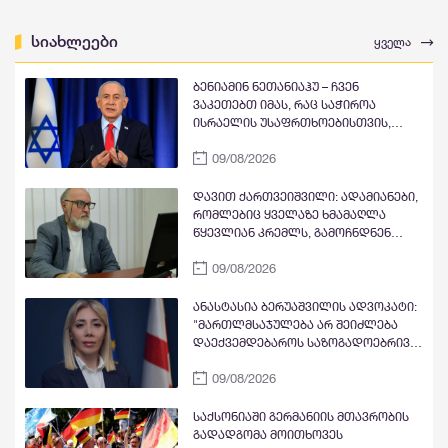
სიახლეები
ყველა
ბენიამინ ნეთანიაჰუ – ჩვენ
ვაკეთებთ იმას, რაც საჭიროა
ისრაელის უსაფრთხოებისთვის,
შეგვიძლია და ვიცით, როგორ
09/08/2026
დავდგეთ საუკეთესო მეგობრების
წინააღმდეგაც, როდესაც ეს
საჭიროა
დავით ქართვეიშვილი: ადამიანები,
რომლებიც ყველაზე ხმამაღლა
წყევლიან კრემლს, გამოჩნდნენ
ზუსტად მაშინ და თქვეს ზუსტად ის,
09/08/2026
რაც დაწყებული ქართულ-აფხაზური
პროცესის ისევ კრემლისთვის
ხელსაყრელ ისტორიულ ჩიხში
ანასტასია ბერუაშვილის ადვოკატი:
დაბრუნებას უწყობს ხელს. არის თუ
"მართლმსაჯულება არ შეიძლება
არა ეს კლასიკური სამშობლოს
დაექვემდებაროს საზოგადოებრივი
ღალატი?
ბრბოს ემოციებს, ზეწოლას ან
09/08/2026
წინასწარ შექმნილ საზოგადოებრივ
უარყოფით განწყობებს"
საქსონიაში გერმანიის მთავრობის
გადადგომა მოითხოვეს