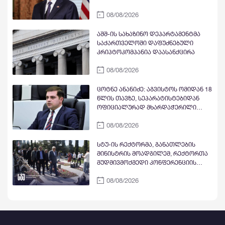
წაახალისოს კერძო სექტორის
08/08/2026
ინვესტიციები სამხრეთ კავკასიასა
და ცენტრალურ აზიაში შუა
დერეფნის გასწვრივ
აშშ-ის სახაზინო დეპარტამენტმა
საქართველოში დაფუძნებული
კრიპტოკომპანია დაასანქცირა
08/08/2026
ცოტნე ანანიძე: აგვისტოს ომიდან 18
წლის თავზე, სეპარატისტებიდან
ოფიციალურად მხარდაჭერილი
ოპოზიცია გვყავს
08/08/2026
სტუ-ის რექტორმა, განათლების
მინისტრის მოადგილემ, რექტორთა
მუდმივმოქმედი კონფერენციის
წევრი უნივერსიტეტების
08/08/2026
რექტორებმა და სტუდენტებმა
აგვისტოს ომის გმირებს პატივი
მიაგეს