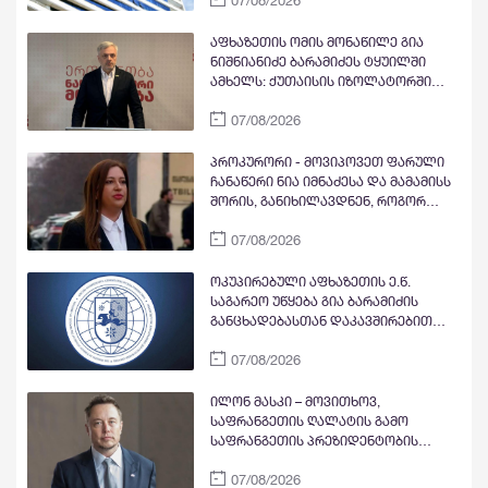
მიმართულებით მოძრაობა
დროებით შეიზღუდება
აფხაზეთის ომის მონაწილე გია
ნიშნიანიძე ბარამიძეს ტყუილში
ამხელს: ქუთაისის იზოლატორში
გვყავდა მოწინააღმდეგის 23 ტყვე
07/08/2026
მეომარი, იმავე დღეს გავფრინდი
გუდაუთაში, აეროდრომზე მოვიდნენ
არძინბა, ოზგანი და ბესლან
პროკურორი - მოვიპოვეთ ფარული
კობახია, მოიყვანეს ჩვენი ბიჭები და
ჩანაწერი ნია იმნაძესა და მამამისს
მოხდა გაცვლა ყველა ყველაზე. რა
შორის, განიხილავდნენ, როგორ
ბარამიძე, რის ბარამიძე - იქ
ჩაიდინა გაბაშვილმა დანაშაული -
ბარამიძე არც ყოფილა და არც
07/08/2026
ნიას მამა ამბობს, რომ არასწორად
არავის უნახავს
მოიქცა, თუმცა მამას ეუბნება, რომ
სხვანაირად ვერ მოიქცეოდა,
ოკუპირებული აფხაზეთის ე.წ.
თანამედროვე ეპოქაში სხვანაირად
საგარეო უწყება გია ბარამიძის
ხდება
განცხადებასთან დაკავშირებით
გამოძიების დაწყებაზე
07/08/2026
„განცხადებას“ ავრცელებს
ილონ მასკი – მოვითხოვ,
საფრანგეთის ღალატის გამო
საფრანგეთის პრეზიდენტობის
კანდიდატი და პარტია „მწვანეების“
07/08/2026
ლიდერი მარინ ტონდელიე