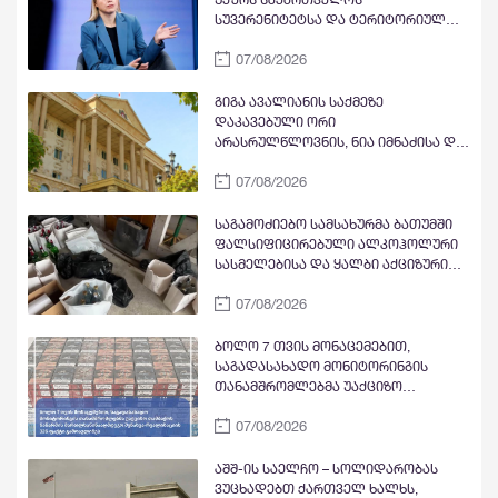
სუვერენიტეტსა და ტერიტორიულ
მთლიანობას - რუსეთს
07/08/2026
ვალდებულებების შესრულებისკენ
მოვუწოდებთ
გიგა ავალიანის საქმეზე
დაკავებული ორი
არასრულწლოვნის, ნია იმნაძისა და
ანასტასია ბერუაშვილის საქმეზე
07/08/2026
სასამართლო დღეს იმსჯელებს -
პროკურატურა პატიმრობის
გამოყენებას მოითხოვს
საგამოძიებო სამსახურმა ბათუმში
ფალსიფიცირებული ალკოჰოლური
სასმელებისა და ყალბი აქციზური
მარკების დამზადება-გასაღების
07/08/2026
ფაქტზე სამი პირი დააკავა
ბოლო 7 თვის მონაცემებით,
საგადასახადო მონიტორინგის
თანამშრომლებმა უაქციზო
თამბაქოს ნაწარმის
07/08/2026
მართლსაწინააღმდეგო შენახვა-
რეალიზაციის 326 ფაქტი
გამოავლინეს
აშშ-ის საელჩო – სოლიდარობას
ვუცხადებთ ქართველ ხალხს,